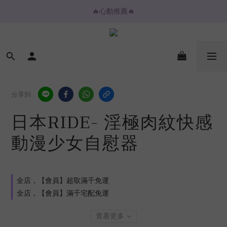
🔥心動推薦🔥
🔥心動推薦🔥
💌購物金放大折抵💌
⚡️ 2H / 3H 極速快送專區
🔥心動推薦🔥
分享到
日本RIDE- 淫極肉紋快感
動漫少女自慰器
全店，【會員】超取滿千免運
全店，【會員】滿千宅配免運
查看更多