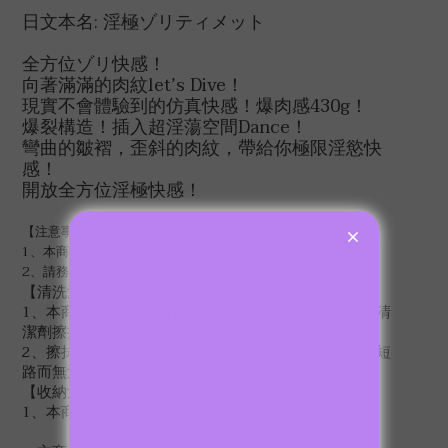
日文本名: 淫極ゾリティメット
全方位ゾリ快感！
向著滿滿的肉紋let’s Dive！
現實不會體驗到的仿真快感！爆肉感430g！
爆裂構造！插入超淫蕩空間Dance！
彎曲的皺褶，歪斜的肉紋，帶給你極限淫慾快
感！
開放全方位淫極快感！
【注意事項】
1、本商品僅供情侶間使用，使用前後請注意清潔衛生
2、請務必在安全、自願、愉悅的前提下謹慎使用
【清洗注意事項】
1、本商品使用前以中性清潔劑擦拭，切勿以揮發性之清
潔劑擦拭
2、擦拭時切勿直接沖洗開關或電源之部位，以免發生短
路而無法使用
【收納注意事項】
1、本商品請收納於陰涼之處所