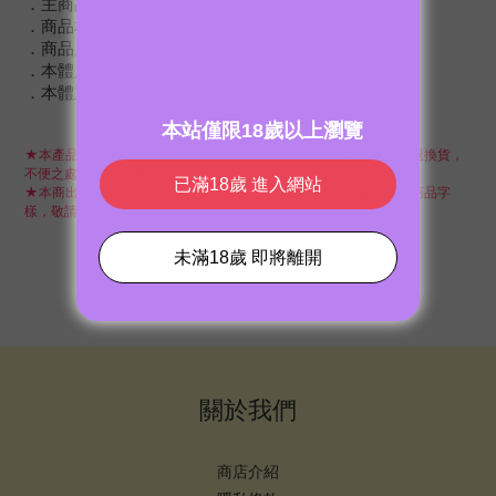
．主商品：日本RIDE- 淫極肉紋快感 動漫少女自慰器
．商品材質:矽膠
．商品尺寸: 205 × 135 × 75mm
．本體尺寸: 145 × 85mm 內部長: 120mm
．本體重量: 430g
★本產品為個人私密性用品，一經〝拆封〞或〝使用〞即無法接受退換貨，
不便之處敬請見諒★
★本商出貨時皆以隱密之包裝方式出貨，外包裝不會出現任何情趣商品字
樣，敬請安心選購★
關於我們
商店介紹