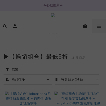
🔥心動推薦🔥
🔥心動推薦🔥
💌購物金放大折抵💌
⚡️ 2H / 3H 極速快送專區
🔥心動推薦🔥
►【暢銷組合】最低5折
12 件商品
套
用
篩選
篩
選
商品排序
每頁顯示 24 個
(0/20)
價格
(NT$)