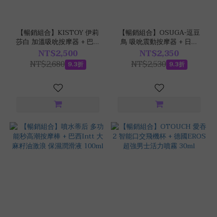
【暢銷組合】KISTOY 伊莉
【暢銷組合】OSUGA-逗豆
莎白 加溫吸吮按摩器 + 巴西
鳥 吸吮震動按摩器 + 日本
Intt 跳跳糖感 爆跳式高潮液
TENGA SPINNER 自動迴
NT$2,500
NT$2,350
17ml (可口交)
轉旋吸飛機杯
NT$2,680
NT$2,530
9.3折
9.3折