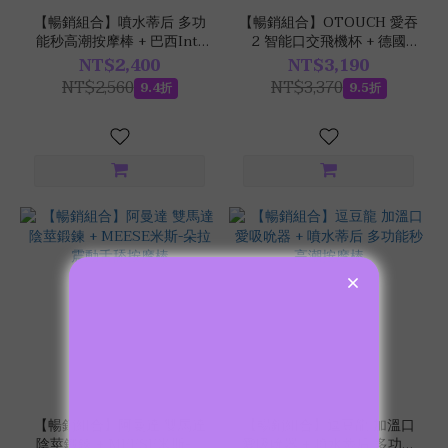
【暢銷組合】噴水蒂后 多功
【暢銷組合】OTOUCH 愛吞
能秒高潮按摩棒 + 巴西Intt
2 智能口交飛機杯 + 德國
大麻籽油激浪 保濕潤滑液
EROS 超強男士活力噴霧
NT$2,400
NT$3,190
100ml
30ml
NT$2,560
NT$3,370
9.4折
9.5折
【暢銷組合】阿曼達 雙馬達
【暢銷組合】逗豆龍 加溫口
陰莖鍛鍊 + MEESE米斯-朵
愛吸吮器 + 噴水蒂后 多功能