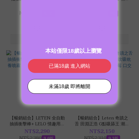
拉 震動舌舔按摩棒
秒高潮按摩棒
NT$2,430
NT$3,500
NT$2,860
NT$3,870
8.5折
9折
G點吸吮
【暢銷組合】LETEN 全自動
【暢銷組合】Leten 奇蹟之
抽插衝擊棒+ LELO 情趣用品
舌 田淵正浩 G點吸舔王 潮吹
保養噴霧 + Joker蘆薈保濕潤
吸吮神器 + 巴西Intt 熱感草
NT$2,290
NT$2,150
滑液
莓 口交潤滑液 50ml
NT$2,380
NT$2,310
9.6折
9.3折