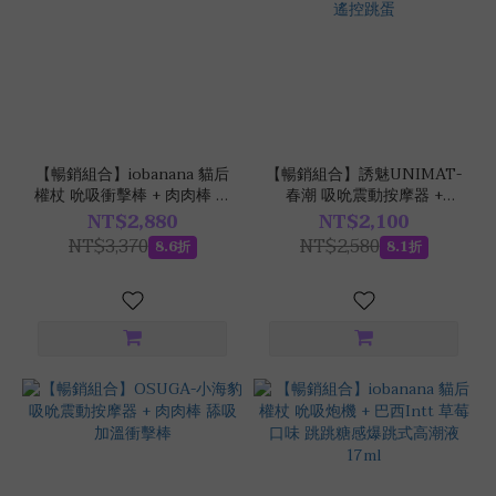
~
功
能
【暢銷組合】iobanana 貓后
【暢銷組合】誘魅UNIMAT-
權杖 吮吸衝擊棒 + 肉肉棒 舔
春潮 吸吮震動按摩器 +
衝
吸加溫衝擊棒
omysky-小嗨豚 空氣脈衝無
NT$2,880
NT$2,100
擊
線遙控跳蛋
NT$3,370
NT$2,580
8.6折
8.1折
棒
(3)
加
溫
(1)
挑
逗
棒
(1)