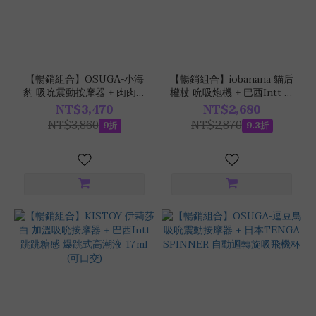
吸
吮
(7)
近
【暢銷組合】OSUGA-小海
【暢銷組合】iobanana 貓后
距
豹 吸吮震動按摩器 + 肉肉棒
權杖 吮吸炮機 + 巴西Intt 草
遙
舔吸加溫衝擊棒
莓口味 跳跳糖感爆跳式高潮
NT$3,470
NT$2,680
控
液 17ml
NT$3,860
NT$2,870
9折
9.3折
(1)
品
牌
iobanana
(2)
KISSTOY
(1)
Leten
雷霆
(1)