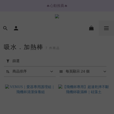
🔥心動推薦🔥
🔥心動推薦🔥
💌購物金放大折抵💌
⚡️ 2H / 3H 極速快送專區
🔥心動推薦🔥
吸水．加熱棒
7 件商品
套
用
篩選
篩
選
商品排序
每頁顯示 24 個
(0/20)
價格
(NT$)
~