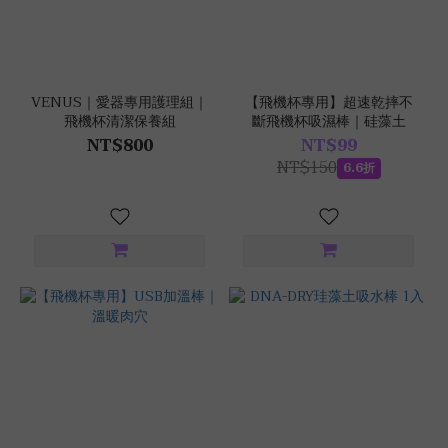
VENUS｜愛器專用護理組｜
【飛機杯專用】超速乾摔不
飛機杯清潔保養組
斷飛機杯吸濕棒｜硅藻土
NT$800
NT$99
NT$150
6.6折