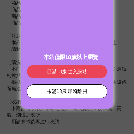
．商品內容：CICILY 短毛絨 眼罩+手銬
．商品材質：絨布
．商品尺寸：如圖
．商品編號：YL-00101
【注意事項】
．本商品僅供情侶間使用，使用前後請注意清潔衛生
．請務必在安全、自願、愉悅的前提下謹慎使用
【清洗注意事項】
．本商品使用前以中性清潔劑擦拭，切勿以揮發性之清潔
劑擦拭
．擦拭時切勿直接沖洗開關或電源之部位，以免發生短路
而無法使用
【收納注意事項】
．本商品請收納於陰涼之處所，避免陽光直接曝曬、高
溫、潮濕之處所
．用請擦拭後再進行收納