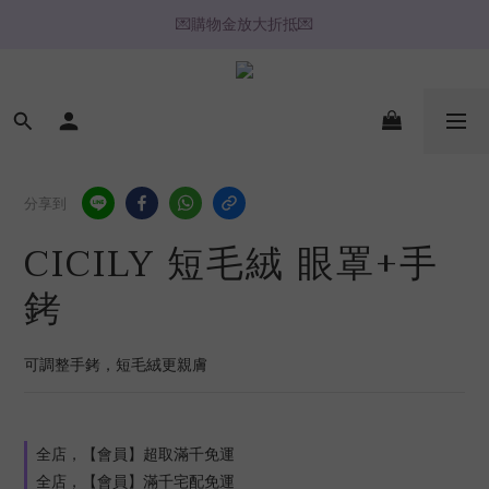
💌購物金放大折抵💌
🔥心動推薦🔥
⚡️ 2H / 3H 極速快送專區
🔥心動推薦🔥
分享到
CICILY 短毛絨 眼罩+手
銬
可調整手銬，短毛絨更親膚
全店，【會員】超取滿千免運
全店，【會員】滿千宅配免運