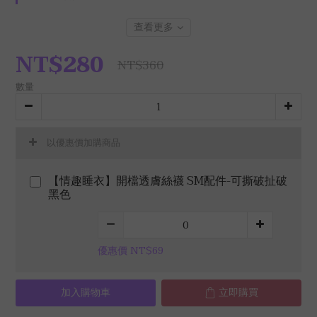
查看更多
NT$280
NT$360
數量
以優惠價加購商品
【情趣睡衣】開檔透膚絲襪 SM配件-可撕破扯破
黑色
優惠價 NT$69
加入購物車
立即購買