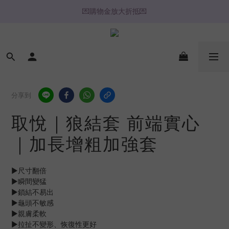
💌購物金放大折抵💌
🔥心動推薦🔥
⚡️ 2H / 3H 極速快送專區
🔥心動推薦🔥
分享到
取悅｜狼結套 前端實心
｜加長增粗加強套
▶尺寸翻倍
▶瞬間變猛
▶鎖結不易出
▶龜頭不敏感
▶親膚柔軟
▶拉扯不變形、恢復性更好