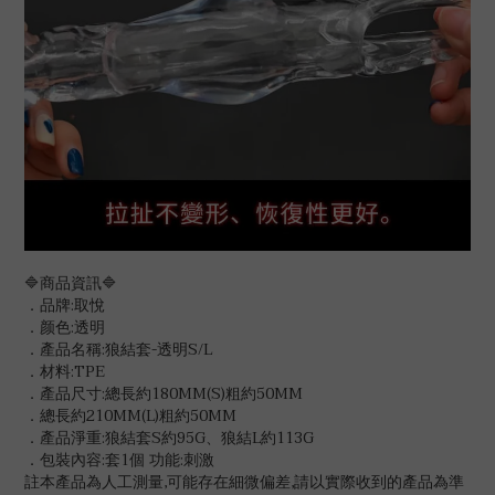
🔷商品資訊🔷
．品牌:取悅
．颜色:透明
．產品名稱:狼結套-透明S/L
．材料:TPE
．產品尺寸:總長約180MM(S)粗約50MM
．總長約210MM(L)粗約50MM
．產品淨重:狼結套S約95G、狼結L約113G
．包裝內容:套1個 功能:刺激
註本產品為人工測量,可能存在細微偏差,請以實際收到的產品為準