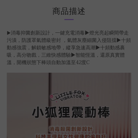
商品描述
消毒抑菌創新設計，一鍵充電消毒▶燈光亮起瞬間帶走
▶
污漬，防護罩氣體級密封 ，氣體灰塵細菌入侵阻擋▶十頻
動感強震，解鎖敏感地帶，縱享急速高潮▶十頻動感裹
吸，高分吻戲，三維快感體驗▶智能恆溫，還原真實體
溫，開機狀態下棒頭自動加溫至42度C