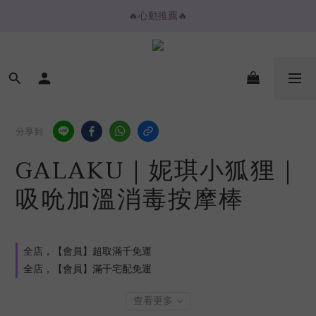
🔥心動推薦🔥
🔥心動推薦🔥
💌購物金放大折抵💌
⚡️ 2H / 3H 極速快送專區
🔥心動推薦🔥
分享到
GALAKU｜妮琪小狐狸｜
吸吮加溫消毒按摩棒
全店，【會員】超取滿千免運
全店，【會員】滿千宅配免運
查看更多