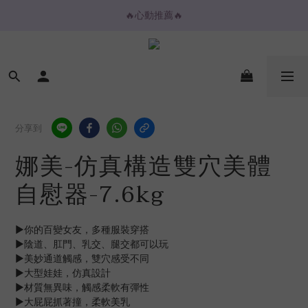
🔥心動推薦🔥
🔥心動推薦🔥
💌購物金放大折抵💌
⚡️ 2H / 3H 極速快送專區
🔥心動推薦🔥
分享到
娜美-仿真構造雙穴美體
自慰器-7.6kg
▶你的百變女友，多種服裝穿搭
▶陰道、肛門、乳交、腿交都可以玩
▶美妙通道觸感，雙穴感受不同
▶大型娃娃，仿真設計
▶材質無異味，觸感柔軟有彈性
▶大屁屁抓著撞，柔軟美乳