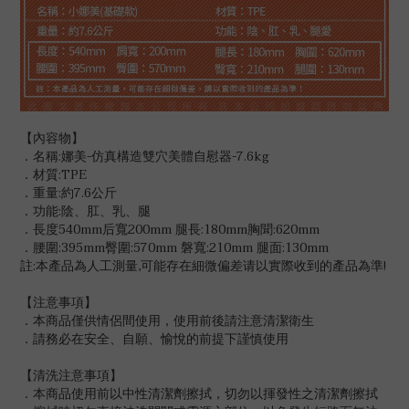
【內容物】
．名稱:娜美-仿真構造雙穴美體自慰器-7.6kg
．材質:TPE
．重量:約7.6公斤
．功能:陰、肛、乳、腿
．長度540mm后寬200mm 腿長:180mm胸聞:620mm
．腰圍:395mm臀圍:570mm 磐寬:210mm 腿面:130mm
註:本產品為人工測量,可能存在細微偏差请以實際收到的產品為準!
【注意事項】
．本商品僅供情侶間使用，使用前後請注意清潔衛生
．請務必在安全、自願、愉悅的前提下謹慎使用
【清洗注意事項】
．本商品使用前以中性清潔劑擦拭，切勿以揮發性之清潔劑擦拭