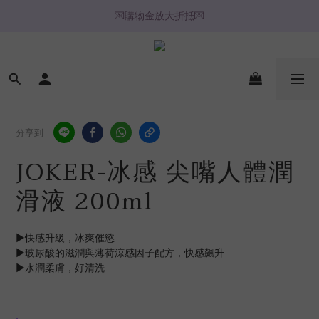
💌購物金放大折抵💌
🔥心動推薦🔥
⚡️ 2H / 3H 極速快送專區
🔥心動推薦🔥
分享到
JOKER-冰感 尖嘴人體潤
滑液 200ml
▶快感升級，冰爽催慾
▶玻尿酸的滋潤與薄荷涼感因子配方，快感飆升
▶水潤柔膚，好清洗