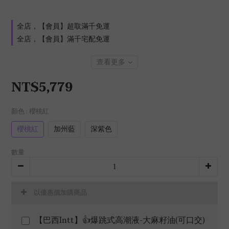
全店，【會員】超取滿千免運
全店，【會員】滿千宅配免運
查看更多
NT$5,779
顏色
: 櫻桃紅
櫻桃紅
加州藍
深紫色
數量
以優惠價加購商品
【巴西Intt】👍爆跳式高潮液-大麻籽油(可口交)