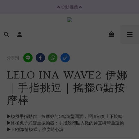
🔥心動推薦🔥
🔥心動推薦🔥
💌購物金放大折抵💌
⚡️ 2H / 3H 極速快送專區
🔥心動推薦🔥
分享到
LELO INA WAVE2 伊娜
｜手指挑逗｜搖擺G點按
摩棒
▶模擬手指動作：按摩妳的G點造型圓潤，跟隨節奏上下旋轉
▶終極兔子式雙重振動器：手指般體貼入微的伸直與彎曲運動
▶10種激情模式，強度隨心調