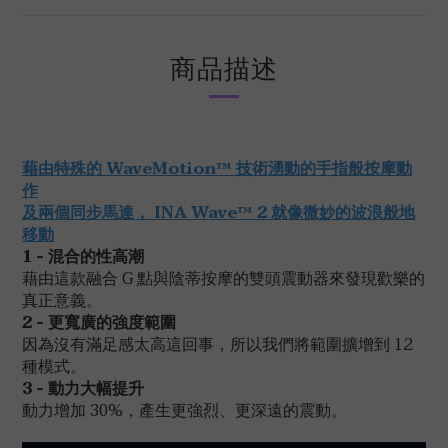
商品描述
藉由特殊的 WaveMotion™ 技術
湧動的手指般按摩動
作
及兩個同步馬達， INA Wave™ 2 就像微妙的波浪般地
移動
1 - 混合的性高潮
藉由這款融合 G 點與陰蒂按摩的雙頭震動器來發現歡樂的
真正意義。
2 - 更寬廣的強度範圍
因為沒有滿足感太高這回事，所以我們將範圍擴增到 12
種模式。
3 - 動力大幅提升
動力增加 30%，產生更強烈、更深遠的震動。