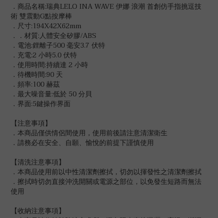
．商品名稱:瑞典LELO INA WAVE 伊娜 浪潮 首創仿手指挑逗技
術 雙震動G點按摩棒
．尺寸:194X42X62mm
．．材質:人體安全矽膠/ABS
．電池:鋰離子500 毫安3.7 伏特
．充電:2 小時5.0 伏特
．使用時間:持續達 2 小時
．待機時間:90 天
．頻率:100 赫茲
．最大噪音量:低於 50 分貝
．界面:5鍵操作界面
【注意事項】
．本商品僅供情侶間使用，使用前後請注意清潔衛生
．請務必在安全、自願、愉悅的前提下謹慎使用
【清洗注意事項】
．本商品使用前以中性清潔劑擦拭，切勿以揮發性之清潔劑擦拭
．擦拭時切勿直接沖洗開關或電源之部位，以免發生短路而無法
使用
【收納注意事項】