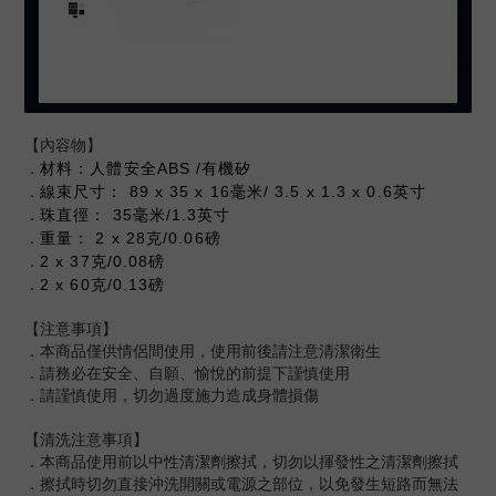
【內容物】
．
材料：人體安全ABS /有機矽
．
線束尺寸： 89 x 35 x 16毫米/ 3.5 x 1.3 x 0.6英寸
．
珠直徑： 35毫米/1.3英寸
．
重量： 2 x 28克/0.06磅
．
2 x 37克/0.08磅
．
2 x 60克/0.13磅
【注意事項】
．本商品僅供情侶間使用，使用前後請注意清潔衛生
．請務必在安全、自願、愉悅的前提下謹慎使用
．請謹慎使用，切勿過度施力造成身體損傷
【清洗注意事項】
．本商品使用前以中性清潔劑擦拭，切勿以揮發性之清潔劑擦拭
．擦拭時切勿直接沖洗開關或電源之部位，以免發生短路而無法