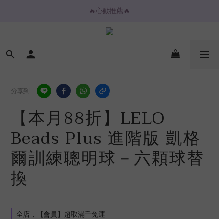
🔥心動推薦🔥
🔥心動推薦🔥
💌購物金放大折抵💌
⚡️ 2H / 3H 極速快送專區
🔥心動推薦🔥
分享到
【本月88折】LELO
Beads Plus 進階版 凱格
爾訓練聰明球－六顆球替
換
全店，【會員】超取滿千免運