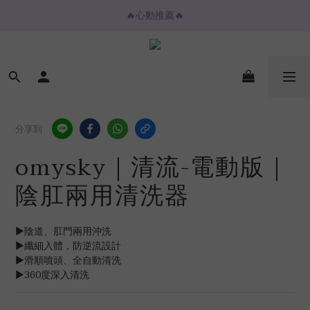
🔥心動推薦🔥
🔥心動推薦🔥
💌購物金放大折抵💌
⚡️ 2H / 3H 極速快送專區
🔥心動推薦🔥
分享到
omysky｜清流-電動版｜
陰肛兩用清洗器
▶陰道、肛門兩用沖洗
▶纖細入體，防逆流設計
▶滑順噴頭、全自動清洗
▶360度深入清洗