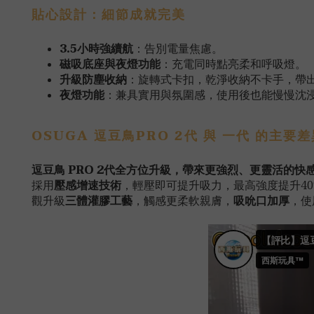
貼心設計：細節成就完美
3.5小時強續航
：告別電量焦慮。
磁吸底座與夜燈功能
：充電同時點亮柔和呼吸燈。
升級防塵收納
：旋轉式卡扣，乾淨收納不卡手，帶
夜燈功能
：兼具實用與氛圍感，使用後也能慢慢沈
OSUGA 逗豆鳥PRO 2代 與 一代 的
逗豆鳥 PRO
2代
全方位升級，帶來更強烈、更靈活的快
採用
壓感增速技術
，輕壓即可提升吸力，最高強度提升4
觀升級
三體灌膠工藝
，觸感更柔軟親膚，
吸吮口加厚
，使