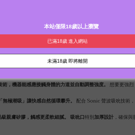
產品特色
精準捕捉敏感點。
技術，機器能感應接觸身體的力道並自動調整強度。
想要更強烈
啟「無極潮吸」讓快感自然循環攀升。
配合 Sonic 聲波吸吮
品級親膚矽膠，觸感更柔軟細膩。
吸吮口
特別
加厚設計
，確保與