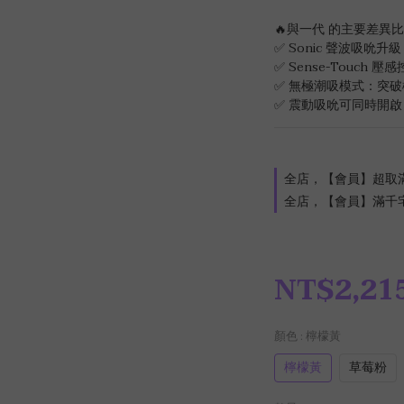
🔥與一代 的主要差異
✅ Sonic 聲波吸吮
✅ Sense-Touch
✅ 無極潮吸模式：突
✅ 震動吸吮可同時開啟
全店，【會員】超取
全店，【會員】滿千
NT$2,21
顏色
: 檸檬黃
檸檬黃
草莓粉