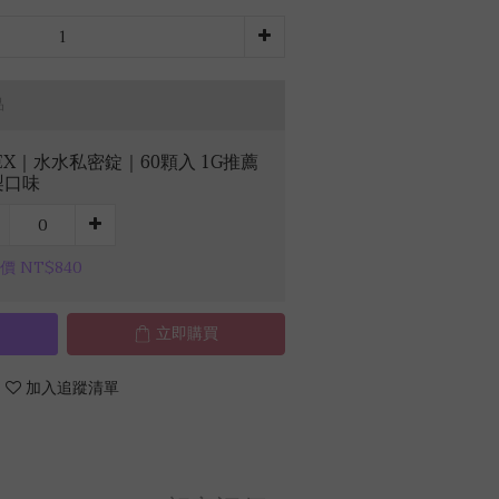
品
EX｜水水私密錠｜60顆入 1G推薦
梨口味
價 NT$840
立即購買
加入追蹤清單