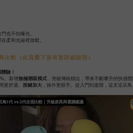
出門也不怕曝光。
浸在柔和光線裡放鬆。
主要差異比較（此頁最下面有更詳細說明）
感體驗！
0%。新增
無極潮吸模式
，突破傳統檔位，帶來不斷攀升的快感體
用更舒適。
按鍵加大
，操作更順手。從入門到進階，這支逗豆鳥 