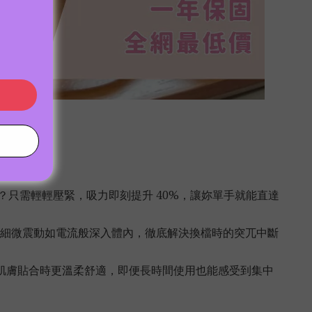
？只需輕輕壓緊，吸力即刻提升 40%，讓妳單手就能直達
技術，細微震動如電流般深入體內，徹底解決換檔時的突兀中斷
肌膚貼合時更溫柔舒適，即便長時間使用也能感受到集中