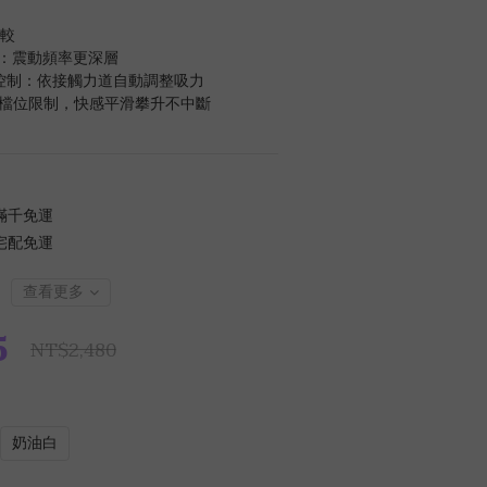
比較
升級：震動頻率更深層
 壓感控制：依接觸力道自動調整吸力
破檔位限制，快感平滑攀升不中斷
滿千免運
宅配免運
查看更多
5
NT$2,480
奶油白