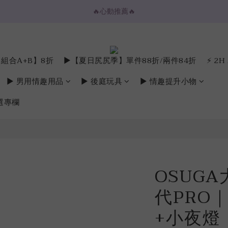
🔥心動推薦🔥
🔥心動推薦🔥
💌購物金放大折抵💌
⚡️ 2H / 3H 極速快送專區
組合A+B】8折
►【夏日尻尻季】單件88折/兩件84折
⚡️ 2
🔥心動推薦🔥
► 男用情趣用品
► 後庭玩具
► 情趣提升小物
選專欄
OSUG
代PRO
+小夜燈