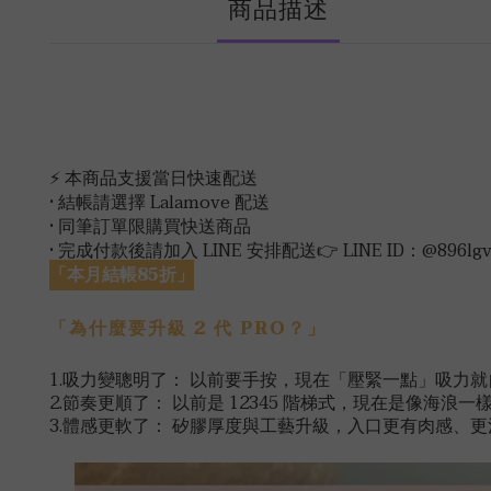
商品描述
⚡ 本商品支援當日快速配送
• 結帳請選擇 Lalamove 配送
• 同筆訂單限購買快送商品
• 完成付款後請加入 LINE 安排配送👉 LINE ID：@896lgv
「本月結帳85折」
「為什麼要升級 2 代 PRO？」
1.吸力變聰明了：
以前要手按，現在「壓緊一點」吸力就
2.節奏更順了：
以前是 12345 階梯式，現在是像海浪
3.體感更軟了：
矽膠厚度與工藝升級，入口更有肉感、更