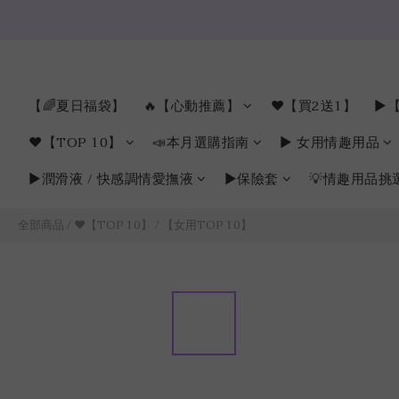
【🌈夏日福袋】
🔥【心動推薦】
❤️【買2送1】
►【
❤️【TOP 10】
📣本月選購指南
► 女用情趣用品
►潤滑液 / 快感調情愛撫液
►保險套
💡情趣用品挑
全部商品
/
❤️【TOP 10】
/
【女用TOP 10】