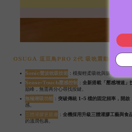
OSUGA 逗豆鳥PRO 2代 吸吮震動按摩器
Sonic聲波吮吸技術
：模擬輕柔吸吮與脈衝節奏，
Sense-Touch壓感控制
：
全新搭載「壓感增速」
巔峰，無需再分心尋找按鍵。
無極潮吸功能
：
突破傳統 1-5 檔的固定頻率，開
感。
三體灌膠更親膚
：
全機採用升級三體灌膠工藝與食
的溫潤包裹。