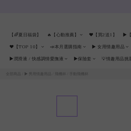
【🌈夏日福袋】
🔥【心動推薦】
❤️【買2送1】
►【
❤️【TOP 10】
📣本月選購指南
► 女用情趣用品
►潤滑液 / 快感調情愛撫液
►保險套
💡情趣用品挑
全部商品
/
► 男用情趣用品
/
飛機杯
/
手動飛機杯