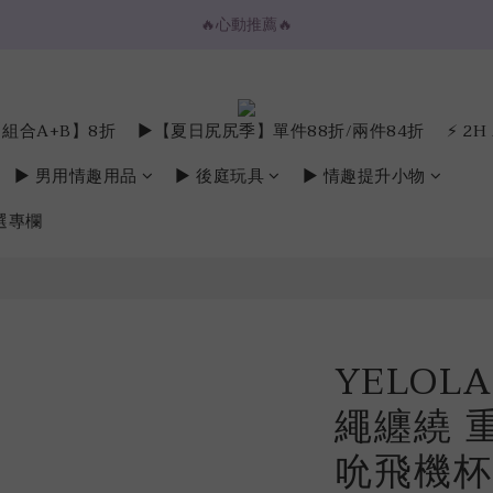
🔥心動推薦🔥
🔥心動推薦🔥
💌購物金放大折抵💌
⚡️ 2H / 3H 極速快送專區
組合A+B】8折
►【夏日尻尻季】單件88折/兩件84折
⚡️ 2
🔥心動推薦🔥
► 男用情趣用品
► 後庭玩具
► 情趣提升小物
選專欄
YELOL
繩纏繞 
吮飛機杯