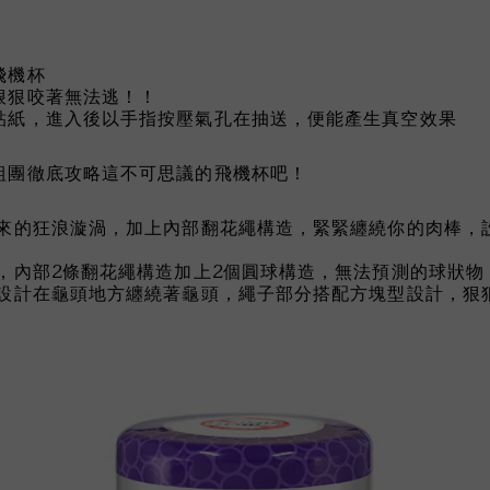
飛機杯
狠狠咬著無法逃！！
貼紙，進入後以手指按壓氣孔在抽送，便能產生真空效果
組團徹底攻略這不可思議的飛機杯吧！
而來的狂浪漩渦，加上內部翻花繩構造，緊緊纏繞你的肉棒，
，內部2條翻花繩構造加上2個圓球構造，無法預測的球狀物
也設計在龜頭地方纏繞著龜頭，繩子部分搭配方塊型設計，狠